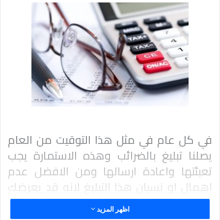
في كل عام في مثل هذا التوقيت من العام
يصلنا تبليغ بالضرائب وهذه الاستمارة يجب
تعبئتها واعادة ارسالها ومن الافضل عدم
اهمال او نسيان هذا التبليغ لانه قد يعرضك
الى غرامات مالية تتراوح ما بين 50 الى 1200
اظهر المزيد
يورو .