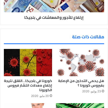
او ملئ الاستمارة عن طريق الانترنت لغاية 13
يونيو الجاري ، و التبيغ عن طريق وكيل وذلك
إرتفاع للأجور والمعاشات في بلجيكا
حتى تاريخ 6 اكتوبر ن هذا العام .
مقالات ذات صلة
هل يحمي التدخين من الإصابة
كورونا في بلجيكا…القلق نتيجة
بفيروس كورونا ؟
إرتفاع معدلات انتشار فيروس
الكورونا
23 يوليو، 2020
20 مايو، 2020