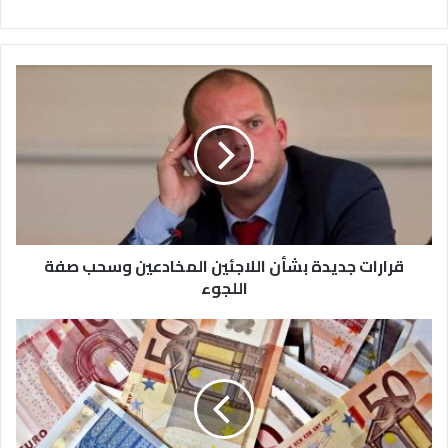
ويقوم مركز الضرائب بارسال تذكير وتبليغ لكل
المقيمين في بلجيكا وذلك قبل فرض غرامات
التاخير ويجب على كل مواطن ومقيم ان يخبر
السلطات عن اي دخل يحصله وحتى لو كان
دخل خارجي او املاك خارج الاراضي البلجيكية
وذلك لتفادي زيادة في الضرائب قد تصل من
10 الى 200 ٪ .
قرارات جديدة بشأن اللاجئين المخادعين وسحب صفة
اللجوء
وعلينا احترام مواعيد معينه ومحددة في هذا
السياق وهي التبليغ وتعبئة الاستمارة لغاية
29 يونيو الجاري ، او ملئ الاستمارة بمساعدة
شخص مختص وذلك لغاية 30 يونيو الجاري ،