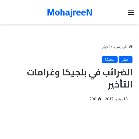
MohajreeN
القائمة
الرئيسية
/
أخبار
أخبار
بلجيكا
الضرائب في بلجيكا وغرامات
التأخير
13 يونيو، 2017
200