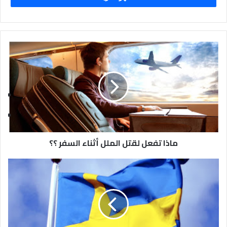
ماذا تفعل لقتل الملل أثناء السفر ؟؟
ومن طرفها نفت شركة “فيسبوك” بشكل قاطع بأنها تستمع لأحاديث
مستخدميها ، و لكنها أكدت بنفس الوقت أنها تستخدم المايكروفون
اذا سمح لها المستخدم بذلك .
و بذات السياق فإن التجسس ليس حكراً على “
فيسبوك
” ، فالجميع
يريد أن يجمع عنك أكبر قدرٍ ممكن من المعلومات ، حيث أن هناك
شركات كبرى أخرى تقوم بالتجسس عليك مثل “
غوغل
” و