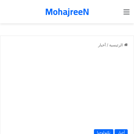
MohajreeN
القائمة
الرئيسية
/
أخبار
أخبار
تكنولوجيا