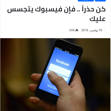
كن حذراً .. فإن فيسبوك يتجسس
عليك
16 نوفمبر، 2016
246