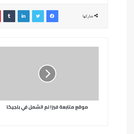
فيسبوك
تويتر
لينكدإن
شاركها
موقع متابعة فيزا لم الشمل في بلجيكا