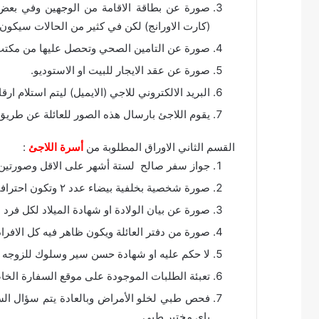
صورة عن بطاقة الاقامة من الوجهين وفي بعض ال
(كارت الاورانج) لكن في كثير من الحالات سيكون ا
صورة عن التامين الصحي وتحصل عليها من مكتب ا
صورة عن عقد الايجار للبيت او الاستوديو.
البريد الالكتروني للاجي (الايميل) ليتم استلام ار
يقوم اللاجئ بارسال هذه الصور للعائلة عن طريق 
القسم الثاني الاوراق المطلوبة من
أسرة اللاجئ
:
جواز سفر صالح لستة أشهر على الاقل وصورتين 
صورة شخصية بخلفية بيضاء عدد ٢ وتكون احترافية اي بمركز تصوير مختص.
صورة عن بيان الولادة او شهادة الميلاد لكل فرد 
صورة من دفتر العائلة ويكون ظاهر فيه كل الافرا
لا حكم عليه او شهادة حسن سير وسلوك للزوجه فق
تعبئة الطلبات الموجودة على موقع السفارة الخاصة
فحص طبي لخلو الأمراض وبالعادة يتم سؤال السفا
باي مختبر طبي.