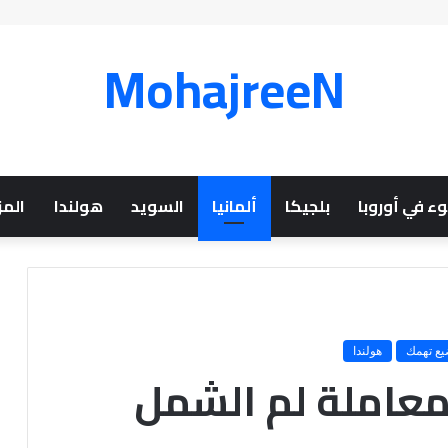
MohajreeN
ء في أوروبا
بلجيكا
ألمانيا
السويد
هولندا
المز
يع تهمك
هولندا
لمعاملة لم الشمل