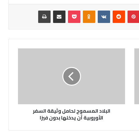
بينتيريست
بوكيت
Odnoklassniki
مشاركة عبر البريد
طباعة
البلاد المسموح لحامل وثيقة السفر
الأوروبية أن يدخلها بدون فيزا