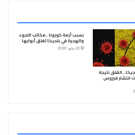
بسبب أزمة كورونا ..مكاتب اللجوء
والهجرة في بلجيكا تغلق أبوابها
20 مايو، 2020
جيكا…القلق نتيجة
ت انتشار فيروس